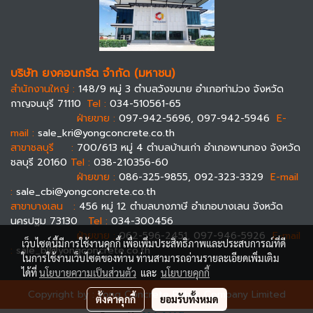
บริษัท ยงคอนกรีต จำกัด (มหาชน)
สำนักงานใหญ่ :
148/9 หมู่ 3 ตำบลวังขนาย อำเภอท่าม่วง จังหวัด
กาญจนบุรี 71110
Tel :
034-510561-65
ฝ่ายขาย :
097-942-5696, 097-942-5946
E-
mail :
sale_kri@yongconcrete.co.th
สาขาชลบุรี :
700/613 หมู่ 4 ตำบลบ้านเก่า อำเภอพานทอง จังหวัด
ชลบุรี 20160
Tel :
038-210356-60
ฝ่ายขาย :
086-325-9855, 092-323-3329
E-mail
:
sale_cbi@yongconcrete.co.th
สาขาบางเลน :
456 หมู่ 12 ตำบลบางภาษี อำเภอบางเลน จังหวัด
นครปฐม 73130
Tel :
034-300456
ฝ่ายขาย :
062-596-2451, 097-946-5926
E-mail
เว็บไซต์นี้มีการใช้งานคุกกี้ เพื่อเพิ่มประสิทธิภาพและประสบการณ์ที่ดี
:
sale_bl@yongconcrete.co.th
ในการใช้งานเว็บไซต์ของท่าน ท่านสามารถอ่านรายละเอียดเพิ่มเติม
ได้ที่
นโยบายความเป็นส่วนตัว
และ
นโยบายคุกกี้
Copyright by : Yong Concrete Public Company Limited
ตั้งค่าคุกกี้
ยอมรับทั้งหมด