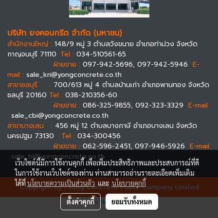
บริษัท ยงคอนกรีต จำกัด (มหาชน)
สำนักงานใหญ่ :
148/9 หมู่ 3 ตำบลวังขนาย อำเภอท่าม่วง จังหวัด
กาญจนบุรี 71110
Tel :
034-510561-65
ฝ่ายขาย :
097-942-5696, 097-942-5946
E-
mail :
sale_kri@yongconcrete.co.th
สาขาชลบุรี :
700/613 หมู่ 4 ตำบลบ้านเก่า อำเภอพานทอง จังหวัด
ชลบุรี 20160
Tel :
038-210356-60
ฝ่ายขาย :
086-325-9855, 092-323-3329
E-mail
:
sale_cbi@yongconcrete.co.th
สาขาบางเลน :
456 หมู่ 12 ตำบลบางภาษี อำเภอบางเลน จังหวัด
นครปฐม 73130
Tel :
034-300456
ฝ่ายขาย :
062-596-2451, 097-946-5926
E-mail
:
sale_bl@yongconcrete.co.th
เว็บไซต์นี้มีการใช้งานคุกกี้ เพื่อเพิ่มประสิทธิภาพและประสบการณ์ที่ดี
ในการใช้งานเว็บไซต์ของท่าน ท่านสามารถอ่านรายละเอียดเพิ่มเติม
ได้ที่
นโยบายความเป็นส่วนตัว
และ
นโยบายคุกกี้
Copyright by : Yong Concrete Public Company Limited
ตั้งค่าคุกกี้
ยอมรับทั้งหมด
Powered by
MakeWebEasy.com