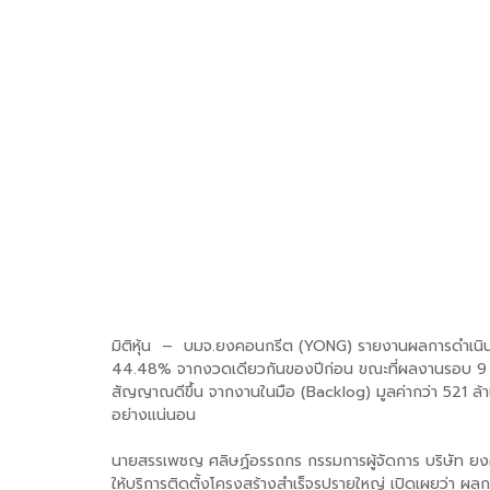
มิติหุ้น – บมจ.ยงคอนกรีต (YONG) รายงานผลการดำเนินงา
44.48% จากงวดเดียวกันของปีก่อน ขณะที่ผลงานรอบ 9 เดื
สัญญาณดีขึ้น จากงานในมือ (Backlog) มูลค่ากว่า 521 ล้าน
อย่างแน่นอน
นายสรรเพชญ ศลิษฏ์อรรถกร กรรมการผู้จัดการ บริษัท ยงค
ให้บริการติดตั้งโครงสร้างสำเร็จรูปรายใหญ่ เปิดเผยว่า 