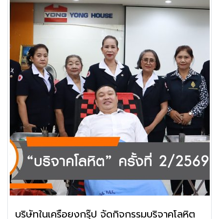
บริษัทในเครือยงกรุ๊ป จัดกิจกรรมบริจาคโลหิต