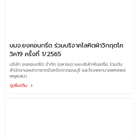
บมจ.ยงคอนกรีต ร่วมบริจาคโลหิตฝ่าวิกฤตโค
วิค19 ครั้งที่ 1/2565
บริษัท ยงคอนกรีต จำกัด (มหาชน) และบริษัทฯในเครือ ร่วมกับ
สำนักงานเหล่ากาชาดจังหวัดกาญจนบุรี และโรงพยาบาลพหลพล
พยุหเสนา
ดูเพิ่มเติม