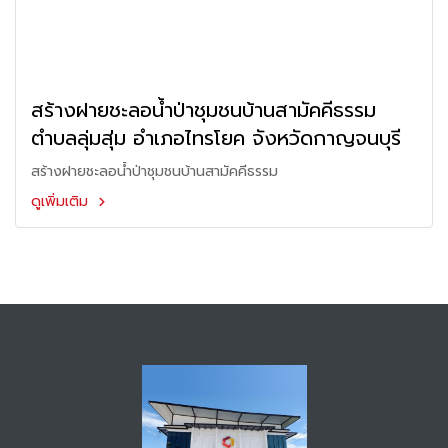
สร้างฝายชะลอน้ำป่าชุมชนบ้านสามัคคีธรรม
ตำบลลุ่มสุ่ม อำเภอไทรโยค จังหวัดกาญจนบุรี
สร้างฝายชะลอน้ำป่าชุมชนบ้านสามัคคีธรรม
ดูเพิ่มเติม