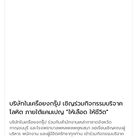
บริษัทในเครือยงกรุ๊ป เชิญร่วมกิจกรรมบริจาค
โลหิต ภายใต้แคมเปญ "ให้เลือด ให้ชีวิต"
บริษัทในเครือยงกรุ๊ป ร่วมกับสำนักงานเหล่ากาชาดจังหวัด
กาญจนบุรี และโรงพยาบาลพหลพลพยุหเสนา ขอเรียนเชิญคณะผู้
บริหาร พนักงาน และผู้มีจิตศรัทธาทุกท่าน เข้าร่วมกิจกรรมบริจาค