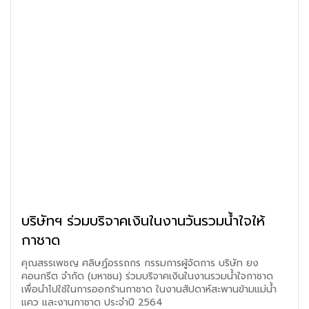
บริษัทฯ ร่วมบริจาคเงินในงานวันรวมน้ำใจให้
กาชาด
คุณสรรเพชญ ศลิษฏ์อรรถกร กรรมการผู้จัดการ บริษัท ยง
คอนกรีต จำกัด (มหาชน) ร่วมบริจาคเงินในงานรวมน้ำใจกาชาด
เพื่อนำไปใช้ในการออกร้านกาชาด ในงานสัปดาห์สะพานข้ามแม่น้ำ
แคว และงานกาชาด ประจำปี 2564