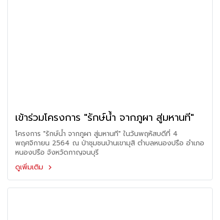
เข้าร่วมโครงการ "รักษ์น้ำ จากภูผา สู่มหานที"
โครงการ "รักษ์น้ำ จากภูผา สู่มหานที" ในวันพฤหัสบดีที่ 4
พฤศจิกายน 2564 ณ ป่าชุมชนบ้านเขามุสิ ตำบลหนองปรือ อำเภอ
หนองปรือ จังหวัดกาญจนบุรี
ดูเพิ่มเติม