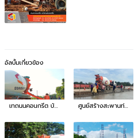
อัลบั้มเกี่ยวข้อง
เทถนนคอนกรีต บ้านวังหิน
ศูนย์สร้างสะพานท่ามะกา