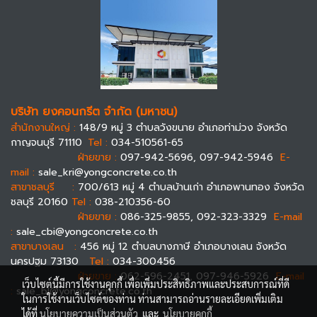
บริษัท ยงคอนกรีต จำกัด (มหาชน)
สำนักงานใหญ่ :
148/9 หมู่ 3 ตำบลวังขนาย อำเภอท่าม่วง จังหวัด
กาญจนบุรี 71110
Tel :
034-510561-65
ฝ่ายขาย :
097-942-5696, 097-942-5946
E-
mail :
sale_kri@yongconcrete.co.th
สาขาชลบุรี :
700/613 หมู่ 4 ตำบลบ้านเก่า อำเภอพานทอง จังหวัด
ชลบุรี 20160
Tel :
038-210356-60
ฝ่ายขาย :
086-325-9855, 092-323-3329
E-mail
:
sale_cbi@yongconcrete.co.th
สาขาบางเลน :
456 หมู่ 12 ตำบลบางภาษี อำเภอบางเลน จังหวัด
นครปฐม 73130
Tel :
034-300456
ฝ่ายขาย :
062-596-2451, 097-946-5926
E-mail
เว็บไซต์นี้มีการใช้งานคุกกี้ เพื่อเพิ่มประสิทธิภาพและประสบการณ์ที่ดี
:
sale_bl@yongconcrete.co.th
ในการใช้งานเว็บไซต์ของท่าน ท่านสามารถอ่านรายละเอียดเพิ่มเติม
ได้ที่
นโยบายความเป็นส่วนตัว
และ
นโยบายคุกกี้