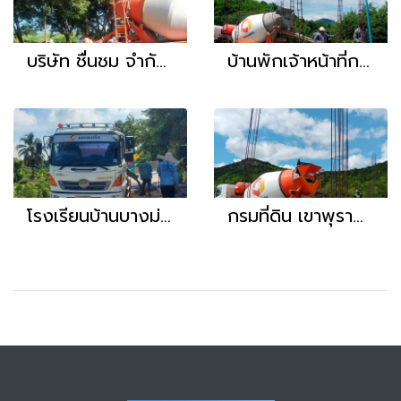
บริษัท ชื่นชม จำกัด (นครปฐม)
บ้านพักเจ้าหน้าที่การไฟฟ้า เขื่อนศรีนคริทร์
โรงเรียนบ้านบางม่วง
กรมที่ดิน เขาพุราง จ.กาญจนบุรี