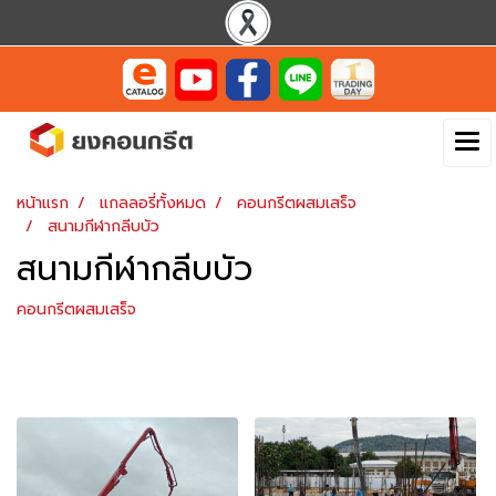
หน้าแรก
แกลลอรี่ทั้งหมด
คอนกรีตผสมเสร็จ
สนามกีฬากลีบบัว
สนามกีฬากลีบบัว
คอนกรีตผสมเสร็จ