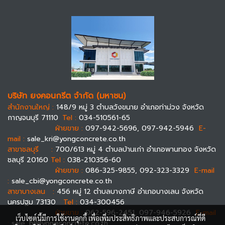
บริษัท ยงคอนกรีต จำกัด (มหาชน)
สำนักงานใหญ่ :
148/9 หมู่ 3 ตำบลวังขนาย อำเภอท่าม่วง จังหวัด
กาญจนบุรี 71110
Tel :
034-510561-65
ฝ่ายขาย :
097-942-5696, 097-942-5946
E-
mail :
sale_kri@yongconcrete.co.th
สาขาชลบุรี :
700/613 หมู่ 4 ตำบลบ้านเก่า อำเภอพานทอง จังหวัด
ชลบุรี 20160
Tel :
038-210356-60
ฝ่ายขาย :
086-325-9855, 092-323-3329
E-mail
:
sale_cbi@yongconcrete.co.th
สาขาบางเลน :
456 หมู่ 12 ตำบลบางภาษี อำเภอบางเลน จังหวัด
นครปฐม 73130
Tel :
034-300456
ฝ่ายขาย :
062-596-2451, 097-946-5926
E-mail
เว็บไซต์นี้มีการใช้งานคุกกี้ เพื่อเพิ่มประสิทธิภาพและประสบการณ์ที่ดี
:
sale_bl@yongconcrete.co.th