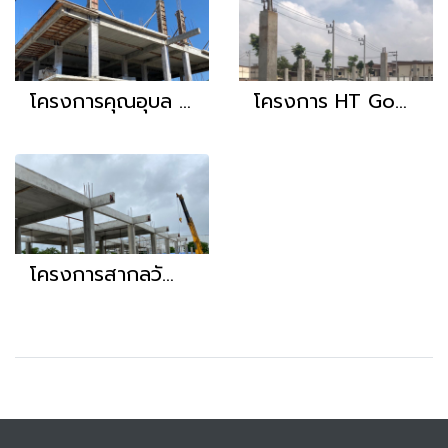
โครงการคุณอุบล อ.พานทอง จชลบุรี
โครงการ HT GoodLand
โครงการสากลวัฒนะ พานทอง