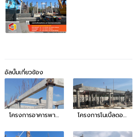
อัลบั้มเกี่ยวข้อง
โครงการอาคารพาณิชย์ คุณกมนทัต
โครงการโนเบิ้ลดอนเมือง