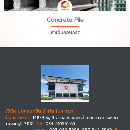
Concrete Pile
เสาเข็มคอนกรีต
บริษัท ยงคอนกรีต จำกัด (มหาชน)
สำนักงานใหญ่ :
148/9 หมู่ 3 ตำบลวังขนาย อำเภอท่าม่วง จังหวัด
กาญจนบุรี 71110
Tel :
034-510561-65
ฝ่ายขาย :
097-942-5696, 097-942-5946
E-